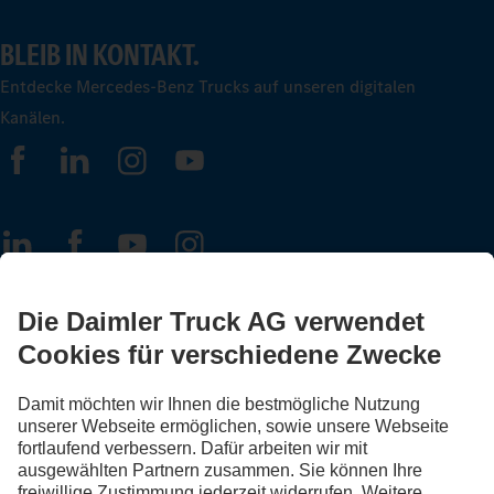
BLEIB IN KONTAKT.
Entdecke Mercedes-Benz Trucks auf unseren digitalen
Kanälen.
FOLLOW THE ROADSTARS.
Tausche jetzt Erfahrungen mit anderen Truckerinnen und
Truckern aus.