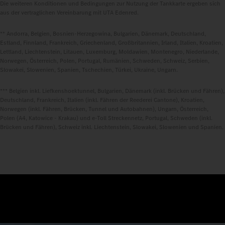
Die weiteren Konditionen und Bedingungen zur Nutzung der Tankkarte ergeben sich
aus der vertraglichen Vereinbarung mit UTA Edenred.
** Andorra, Belgien, Bosnien-Herzegowina, Bulgarien, Dänemark, Deutschland,
Estland, Finnland, Frankreich, Griechenland, Großbritannien, Irland, Italien, Kroatien,
Lettland, Liechtenstein, Litauen, Luxemburg, Moldawien, Montenegro, Niederlande,
Norwegen, Österreich, Polen, Portugal, Rumänien, Schweden, Schweiz, Serbien,
Slowakei, Slowenien, Spanien, Tschechien, Türkei, Ukraine, Ungarn.
*** Belgien inkl. Liefkenshoektunnel, Bulgarien, Dänemark (inkl. Brücken und Fähren),
Deutschland, Frankreich, Italien (inkl. Fähren der Reederei Cantone), Kroatien,
Norwegen (inkl. Fähren, Brücken, Tunnel und Autobahnen), Ungarn, Österreich,
Polen (A4, Katowice - Krakau) und e-Toll Streckennetz, Portugal, Schweden (inkl.
Brücken und Fähren), Schweiz inkl. Liechtenstein, Slowakei, Slowenien und Spanien.