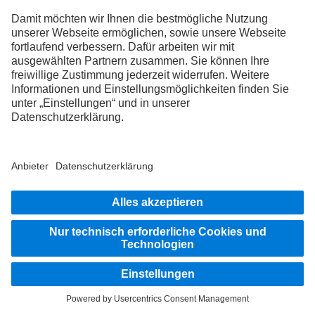
Abstandshalteassistent, Active Brake Assist 6 Plus, Stabilitätsregelassistent und
Multimedia Cockpit Interactive 2.
6
Die Produkte von Daimler Truck Financial Services sind nicht in allen Ländern
verfügbar. Die Verfügbarkeit kann im jeweiligen Markt beim Händler geprüft werden.
CONTACT
Daimler Truck AG
Heinrich-Lanz-Allee 33
60437 Frankfurt am Main
PHONE:
+49 69 8501 6770
FAX:
+49 69 8501 6779