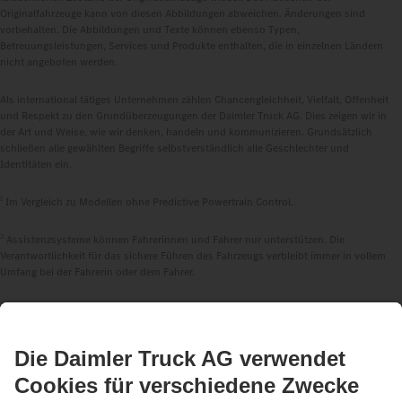
Originalfahrzeuge kann von diesen Abbildungen abweichen. Änderungen sind
vorbehalten. Die Abbildungen und Texte können ebenso Typen,
Betreuungsleistungen, Services und Produkte enthalten, die in einzelnen Ländern
nicht angeboten werden.
Als international tätiges Unternehmen zählen Chancengleichheit, Vielfalt, Offenheit
und Respekt zu den Grundüberzeugungen der Daimler Truck AG. Dies zeigen wir in
der Art und Weise, wie wir denken, handeln und kommunizieren. Grundsätzlich
schließen alle gewählten Begriffe selbstverständlich alle Geschlechter und
Identitäten ein.
1
Im Vergleich zu Modellen ohne Predictive Powertrain Control.
2
Assistenzsysteme können Fahrerinnen und Fahrer nur unterstützen. Die
Verantwortlichkeit für das sichere Führen des Fahrzeugs verbleibt immer in vollem
Umfang bei der Fahrerin oder dem Fahrer.
3
Serienmäßig in der EU, für bestimmte Fahrzeugkonfigurationen.
4
Mit Sonderausstattung S2J kann die Deaktivierungsmöglichkeit der
Notbremssysteme Active Brake Assist 6 Plus systemseitig unterbunden werden.
5
Sonderausstattung, nur in Verbindung mit Servotwin-Lenkung,