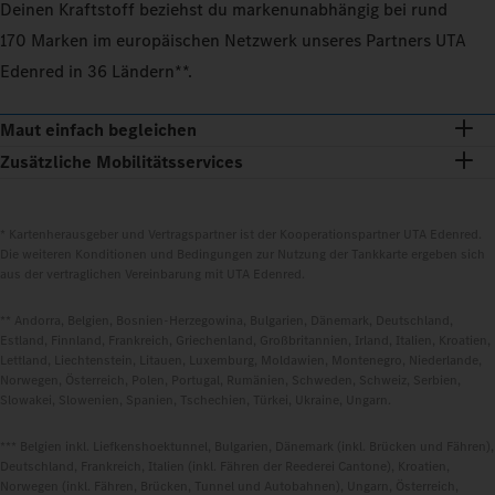
Deinen Kraftstoff beziehst du markenunabhängig bei rund
170 Marken im europäischen Netzwerk unseres Partners UTA
Edenred in 36 Ländern**.
Maut einfach begleichen
Zusätzliche Mobilitätsservices
* Kartenherausgeber und Vertragspartner ist der Kooperationspartner UTA Edenred.
Die weiteren Konditionen und Bedingungen zur Nutzung der Tankkarte ergeben sich
aus der vertraglichen Vereinbarung mit UTA Edenred.
** Andorra, Belgien, Bosnien-Herzegowina, Bulgarien, Dänemark, Deutschland,
Estland, Finnland, Frankreich, Griechenland, Großbritannien, Irland, Italien, Kroatien,
Lettland, Liechtenstein, Litauen, Luxemburg, Moldawien, Montenegro, Niederlande,
Norwegen, Österreich, Polen, Portugal, Rumänien, Schweden, Schweiz, Serbien,
Slowakei, Slowenien, Spanien, Tschechien, Türkei, Ukraine, Ungarn.
*** Belgien inkl. Liefkenshoektunnel, Bulgarien, Dänemark (inkl. Brücken und Fähren),
Deutschland, Frankreich, Italien (inkl. Fähren der Reederei Cantone), Kroatien,
Norwegen (inkl. Fähren, Brücken, Tunnel und Autobahnen), Ungarn, Österreich,