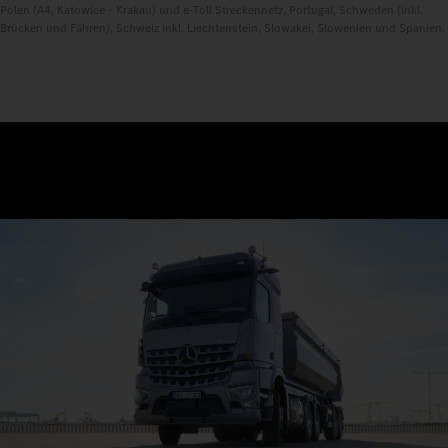
Polen (A4, Katowice - Krakau) und e-Toll Streckennetz, Portugal, Schweden (inkl.
Brücken und Fähren), Schweiz inkl. Liechtenstein, Slowakei, Slowenien und Spanien.