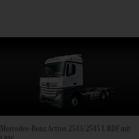
Mercedes-Benz Actros 2543/2545 L BDF mit
LBW