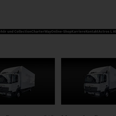
ehör und Collection
CharterWay
Online-Shop
Karriere
Kontakt
Actros L A