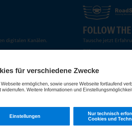
FOLLOW THE
n digitalen Kanälen.
Tausche jetzt Erfahr
aus.
Steig ein
Hinweisgebersystem
Weitere Datenschutzhinweise