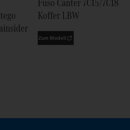
Fuso Canter 7C15/7C18
tego
Koffer LBW
ainsider
Zum Modell