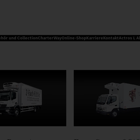
ehör und Collection
CharterWay
Online-Shop
Karriere
Kontakt
Actros L A