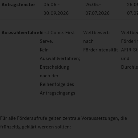
Antragsfenster
05.06.–
26.05.–
26.0
30.09.2026
07.07.2026
07.0
Auswahlverfahren
First Come. First
Wettbewerb
Wettbe
Serve.
nach
Förderi
Kein
Förderintensität
AFIR-S
Auswahlverfahren;
und
Entscheidung
Durchle
nach der
Reihenfolge des
Antragseingangs
Für alle Förderaufrufe gelten zentrale Voraussetzungen, die
frühzeitig geklärt werden sollten: