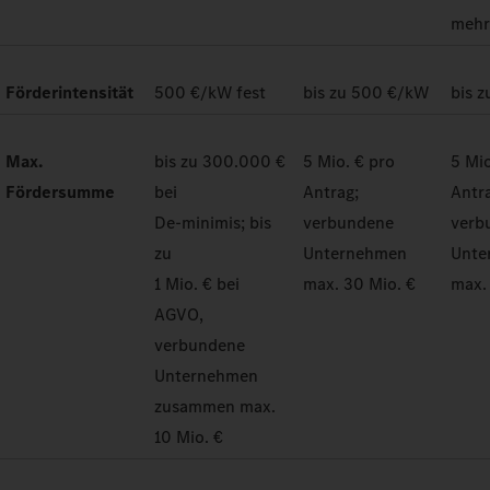
meh
Förderintensität
500 €/kW fest
bis zu 500 €/kW
bis 
Max.
bis zu 300.000 €
5 Mio. € pro
5 Mio
Fördersumme
bei
Antrag;
Antr
De-minimis; bis
verbundene
verb
zu
Unternehmen
Unte
1 Mio. € bei
max. 30 Mio. €
max.
AGVO,
verbundene
Unternehmen
zusammen max.
10 Mio. €