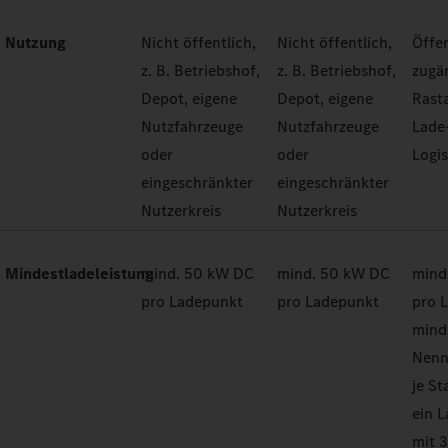
Nutzung
Nicht öffentlich,
Nicht öffentlich,
Öffen
z. B. Betriebshof,
z. B. Betriebshof,
zugän
Depot, eigene
Depot, eigene
Rast
Nutzfahrzeuge
Nutzfahrzeuge
Lade
oder
oder
Logi
eingeschränkter
eingeschränkter
Nutzerkreis
Nutzerkreis
Mindestladeleistung
mind. 50 kW DC
mind. 50 kW DC
mind
pro Ladepunkt
pro Ladepunkt
pro 
mind
Nenn
je St
ein 
mit 