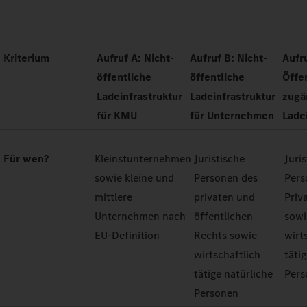
Kriterium
Aufruf A: Nicht-
Aufruf B: Nicht-
Aufr
öffentliche
öffentliche
Öffe
Ladeinfrastruktur
Ladeinfrastruktur
zugä
für KMU
für Unternehmen
Lade
Für wen?
Kleinstunternehmen
Juristische
Juri
sowie kleine und
Personen des
Pers
mittlere
privaten und
Priv
Unternehmen nach
öffentlichen
sowi
EU-Definition
Rechts sowie
wirt
wirtschaftlich
täti
tätige natürliche
Pers
Personen